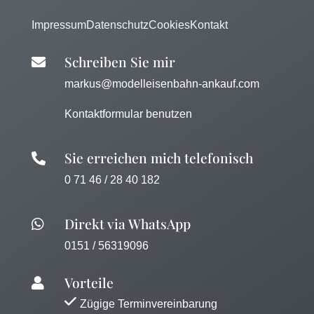
Impressum
Datenschutz
Cookies
Kontakt
Schreiben Sie mir

markus@modelleisenbahn-ankauf.com
Kontaktformular benutzen
Sie erreichen mich telefonisch

0 71 46 / 28 40 182
Direkt via WhatsApp

0151 / 56319096
Vorteile

Zügige Terminvereinbarung