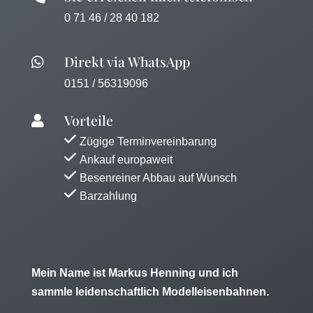
0 71 46 / 28 40 182
Direkt via WhatsApp

0151 / 56319096
Vorteile

Zügige Terminvereinbarung
Ankauf europaweit
Besenreiner Abbau auf Wunsch
Barzahlung
Mein Name ist Markus Henning und ich
sammle leidenschaftlich Modelleisenbahnen.