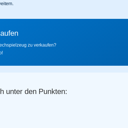
eitern.
kaufen
echspielzeug zu verkaufen?
p!
h unter den Punkten: