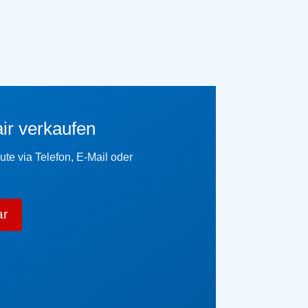
air verkaufen
te via Telefon, E-Mail oder
ar