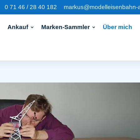
0 71 46 / 28 40 182
markus@modelleisenbahn-
Ankauf
Marken-Sammler
Über mich